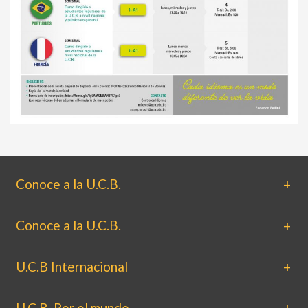
Conoce a la U.C.B.
Conoce a la U.C.B.
U.C.B Internacional
U.C.B. Por el mundo