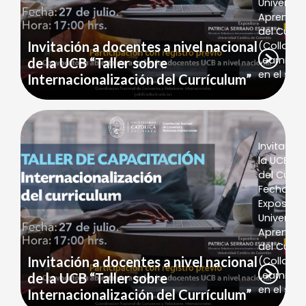
Universid
Aprende s
del Currí
Invitación a docentes a nivel nacional
(Collabor
Learning)
de la UCB “Taller sobre
en el sigu
Internacionalización del Currículum”
Invitació
la UCB “T
del Currí
Fecha: 27
Expositora
Universid
Aprende s
del Currí
Invitación a docentes a nivel nacional
(Collabor
Learning)
de la UCB “Taller sobre
en el sigu
Internacionalización del Currículum”