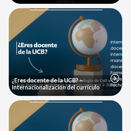
Internacio
docente 
internaci
manera c
docentes 
Formulari
https://
¿Eres docente de la UCB? –
Fecha lím
Internacionalización del currículo