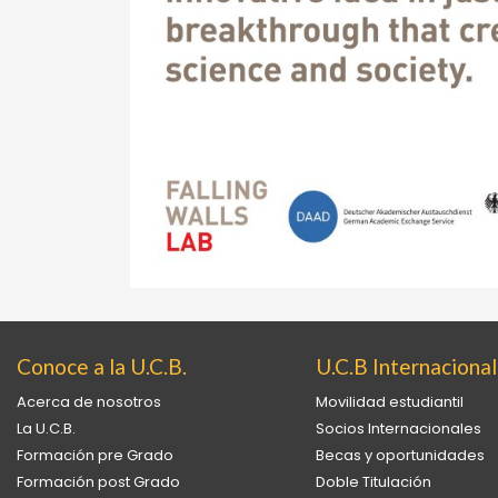
Conoce a la U.C.B.
U.C.B Internacional
Acerca de nosotros
Movilidad estudiantil
La U.C.B.
Socios Internacionales
Formación pre Grado
Becas y oportunidades
Formación post Grado
Doble Titulación