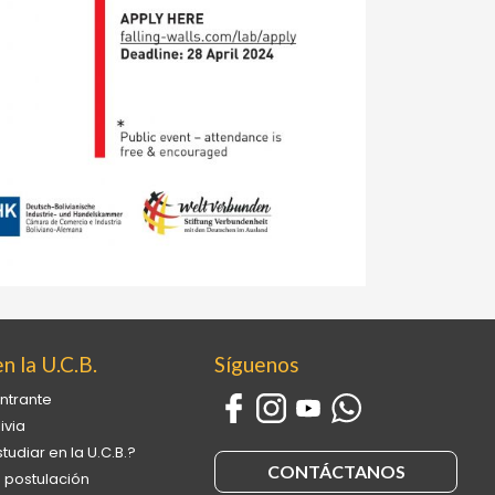
n la U.C.B.
Síguenos
ntrante
ivia
tudiar en la U.C.B.?
CONTÁCTANOS
 postulación