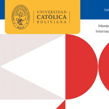
In
Membr
Interna