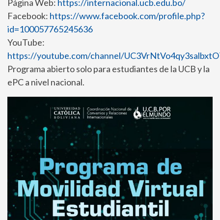
Página Web:
https://internacional.ucb.edu.bo/
Facebook:
https://www.facebook.com/profile.php?
id=100057765245636
YouTube:
https://youtube.com/channel/UC3VrNtVo4qy3salbx
Programa abierto solo para estudiantes de la UCB y la
ePC a nivel nacional.