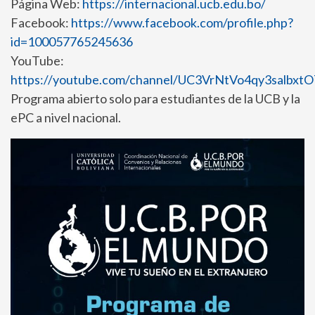
Página Web:
https://internacional.ucb.edu.bo/
Facebook:
https://www.facebook.com/profile.php?
id=100057765245636
YouTube:
https://youtube.com/channel/UC3VrNtVo4qy3salbx
Programa abierto solo para estudiantes de la UCB y la
ePC a nivel nacional.