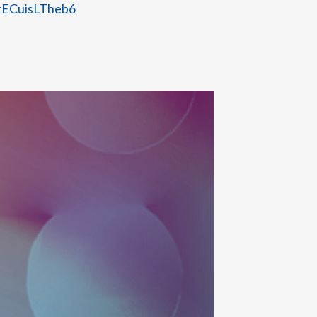
XrECuisLTheb6