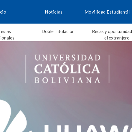
icio
Noticias
Movilidad Estudiantil
esías
Doble Titulación
Becas y oportunidad
cionales
el extranjero