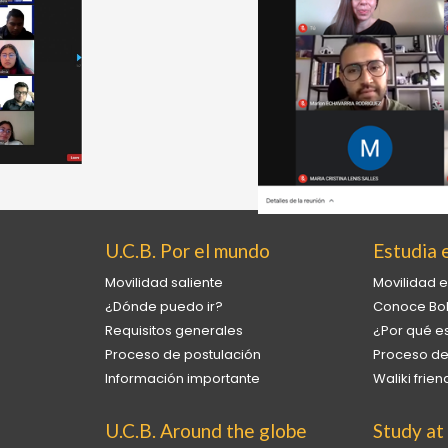
U.C.B. Por el mundo
Estudia e
Movilidad saliente
Movilidad e
¿Dónde puedo ir?
Conoce Bol
Requisitos generales
¿Por qué es
Proceso de postulación
Proceso de
Información importante
Waliki fri
U.C.B. Around the globe
Study at