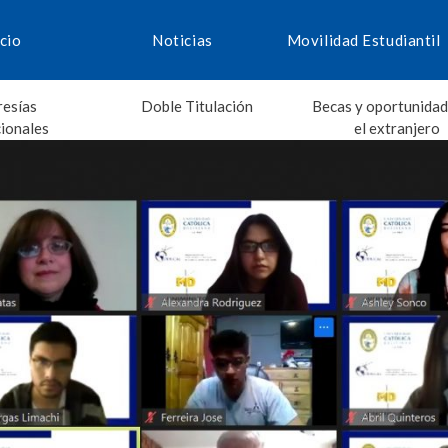
icio
Noticias
Movilidad Estudiantil
esías
Doble Titulación
Becas y oportunidad
cionales
el extranjero