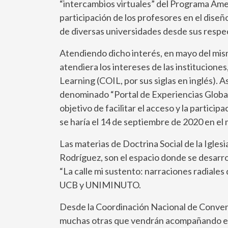
“intercambios virtuales” del Programa Ameri
participación de los profesores en el diseñ
de diversas universidades desde sus respec
Atendiendo dicho interés, en mayo del mism
atendiera los intereses de las institucione
Learning (COIL, por sus siglas en inglés). 
denominado “Portal de Experiencias Global
objetivo de facilitar el acceso y la parti
se haría el 14 de septiembre de 2020 en el 
Las materias de Doctrina Social de la Igl
Rodríguez, son el espacio donde se desarro
“La calle mi sustento: narraciones radiales 
UCB y UNIMINUTO.
Desde la Coordinación Nacional de Convenio
muchas otras que vendrán acompañando este