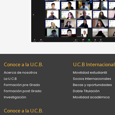
Conoce a la U.C.B.
U.C.B Internacional
Acerca de nosotros
Movilidad estudiantil
La U.C.B.
Socios Internacionales
Formación pre Grado
Becas y oportunidades
Formación post Grado
Doble Titulación
Investigación
Movilidad académica
Conoce a la U.C.B.