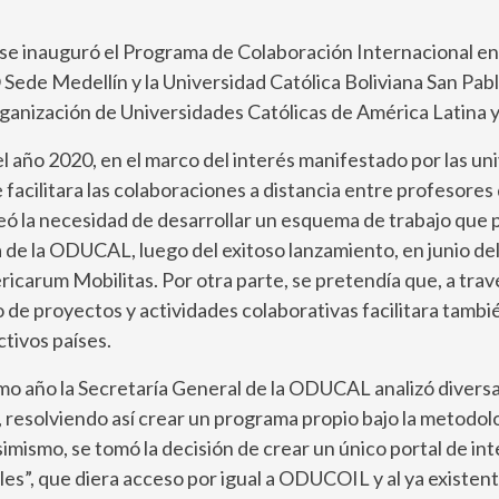
m se inauguró el Programa de Colaboración Internacional 
ede Medellín y la Universidad Católica Boliviana San Pa
ganización de Universidades Católicas de América Latina y 
año 2020, en el marco del interés manifestado por las uni
acilitara las colaboraciones a distancia entre profesores 
nteó la necesidad de desarrollar un esquema de trabajo que 
de la ODUCAL, luego del exitoso lanzamiento, en junio del
carum Mobilitas. Por otra parte, se pretendía que, a través
o de proyectos y actividades colaborativas facilitara tambié
tivos países.
o año la Secretaría General de la ODUCAL analizó diversas
s, resolviendo así crear un programa propio bajo la metodol
Asimismo, se tomó la decisión de crear un único portal de i
es”, que diera acceso por igual a ODUCOIL y al ya existen