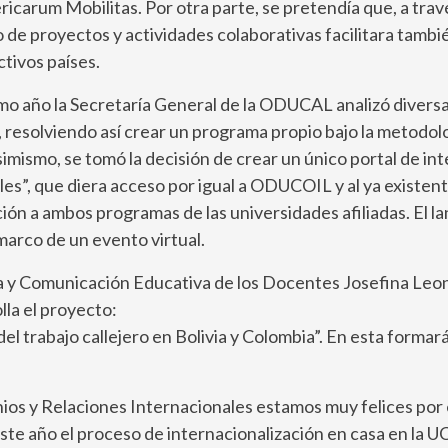
carum Mobilitas. Por otra parte, se pretendía que, a través
o de proyectos y actividades colaborativas facilitara tambié
tivos países.
o año la Secretaría General de la ODUCAL analizó diversas
s, resolviendo así crear un programa propio bajo la metodol
Asimismo, se tomó la decisión de crear un único portal de i
es”, que diera acceso por igual a ODUCOIL y al ya existen
cipación a ambos programas de las universidades afiliadas.
marco de un evento virtual.
esia y Comunicación Educativa de los Docentes Josefina L
lla el proyecto:
del trabajo callejero en Bolivia y Colombia”. En esta forma
s y Relaciones Internacionales estamos muy felices por el
 año el proceso de internacionalización en casa en la UCB