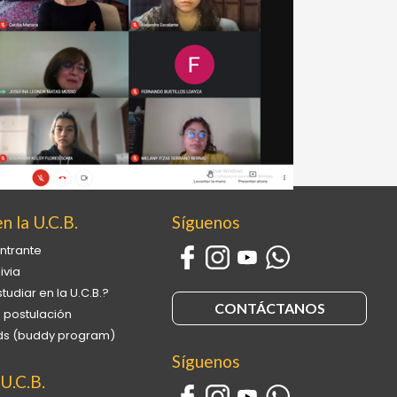
n la U.C.B.
Síguenos
ntrante
ivia
tudiar en la U.C.B.?
CONTÁCTANOS
 postulación
ends (buddy program)
Síguenos
 U.C.B.