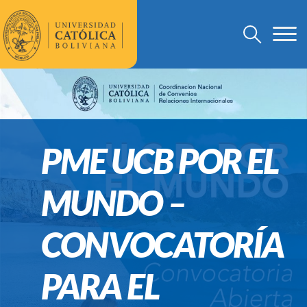
PME UCB POR EL
MUNDO –
CONVOCATORÍA
PARA EL