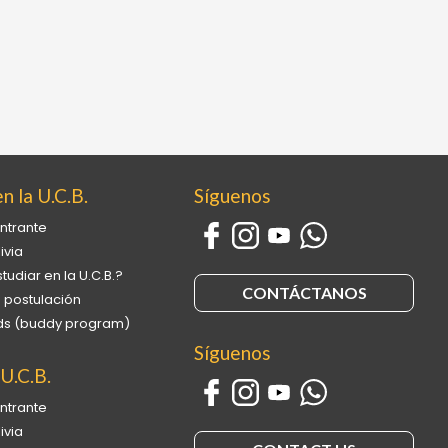
n la U.C.B.
Síguenos
ntrante
ivia
tudiar en la U.C.B.?
CONTÁCTANOS
 postulación
ends (buddy program)
Síguenos
 U.C.B.
ntrante
ivia