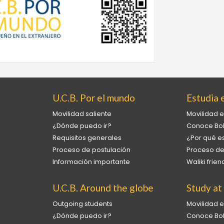
U.C.B. Por el mundo
Estudia e
Movilidad saliente
Movilidad e
¿Dónde puedo ir?
Conoce Bol
Requisitos generales
¿Por qué es
Proceso de postulación
Proceso de
Información importante
Waliki fri
U.C.B. Around the globe
Study at
Outgoing students
Movilidad e
¿Dónde puedo ir?
Conoce Bol