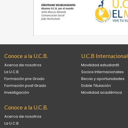
Conoce a la U.C.B.
U.C.B Internacional
Acerca de nosotros
Movilidad estudiantil
La U.C.B.
Socios Internacionales
Formación pre Grado
Becas y oportunidades
Formación post Grado
Doble Titulación
Investigación
Movilidad académica
Conoce a la U.C.B.
Acerca de nosotros
La U.C.B.