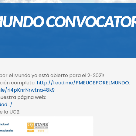
 MUNDO CONVOCATORI
por el Mundo ya está abierto para el 2-2021!
mación completa:
http://l.ead.me/PMEUCBPORELMUNDO
.
gle/ri4pKnrNrwtna48k9
nuestra página web:
idad…/
e la UCB.