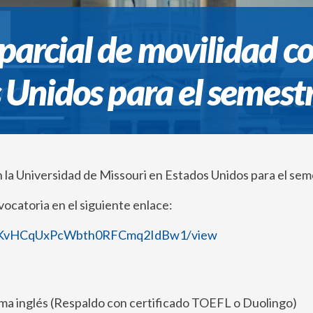
arcial de movilidad co
s Unidos para el semes
n la Universidad de Missouri en Estados Unidos para el se
nvocatoria en el siguiente enlace:
1VffKvHCqUxPcWbth0RFCmq2IdBw1/view
oma inglés (Respaldo con certificado TOEFL o Duolingo)