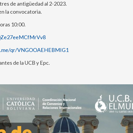
res de antigüedad al 2-2023.
n la convocatoria.
horas 10:00.
asQZe27eeMCfMrVv8
wa.me/qr/VNGOOAEHEBMIG1
antes de la UCB y Epc.