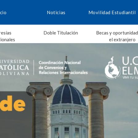
icio
Noticias
Movilidad Estudiantil
esías
Doble Titulación
Becas y oportunidad
cionales
el extranjero