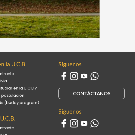
n la U.C.B.
Síguenos
ntrante
ivia
tudiar en la U.C.B.?
CONTÁCTANOS
 postulación
ends (buddy program)
Síguenos
 U.C.B.
ntrante