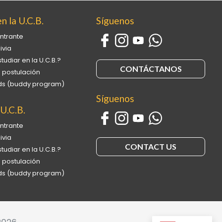
n la U.C.B.
Síguenos
ntrante
ivia
tudiar en la U.C.B.?
CONTÁCTANOS
 postulación
ends (buddy program)
Síguenos
 U.C.B.
ntrante
ivia
CONTACT US
tudiar en la U.C.B.?
 postulación
ends (buddy program)