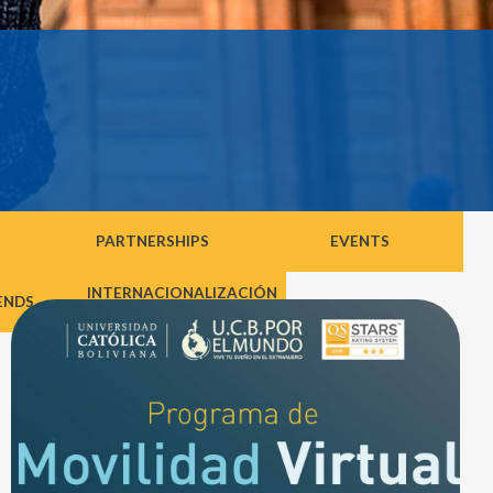
PARTNERSHIPS
EVENTS
INTERNACIONALIZACIÓN
IENDS
DEL CURRICULUM
iércoles 10 de febrero a horas
 am se inauguró el Programa
olaboración Internacional en
a ODUCOIL a cargo de la
oración Universitaria Minuto