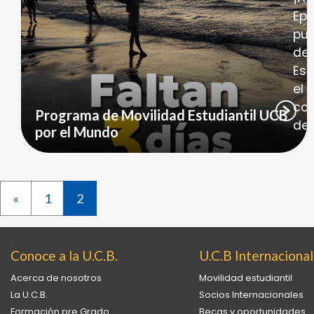
Epc
pub
del
Est
el 
con
Programa de Movilidad Estudiantil UCB
des
por el Mundo
«
1
2
Conoce a la U.C.B.
U.C.B Internacional
Acerca de nosotros
Movilidad estudiantil
La U.C.B.
Socios Internacionales
Formación pre Grado
Becas y oportunidades