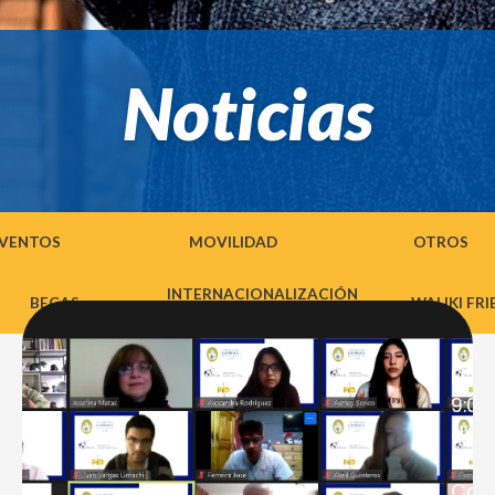
Noticias
VENTOS
MOVILIDAD
OTROS
INTERNACIONALIZACIÓN
BECAS
WALIKI FR
ACTIVA
El m
9:00
de C
Líne
ENCIÓN ESTUDIANTES UCB y
Corp