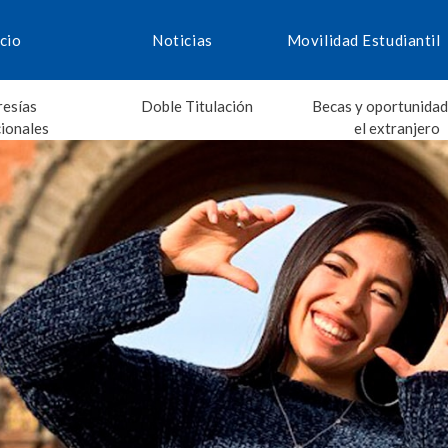
icio
Noticias
Movilidad Estudiantil
esías
Doble Titulación
Becas y oportunidad
cionales
el extranjero