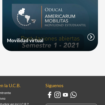
ios UNIMINUTO Sede Medellín
 Universidad Católica
viana San Pablo. ODUCOIL es
rograma de Aprendizaje
borativo en Línea de la
nización de Universidades
Movilidad virtual
licas de América
n la U.C.B.
Síguenos
ntrante
ivia
tudiar en la U.C.B.?